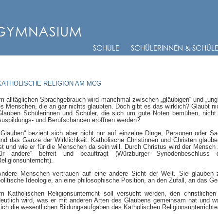
-GYMNASIUM
SCHULE
SCHÜLERINNEN & SCHÜL
KATHOLISCHE RELIGION AM MCG
Im alltäglichen Sprachgebrauch wird manchmal zwischen „gläubigen“ und „ung
es Menschen, die an gar nichts glaubten. Doch gibt es das wirklich? Glaubt 
Glauben Schülerinnen und Schüler, die sich um gute Noten bemühen, nicht
Ausbildungs- und Berufschancen eröffnen werden?
Glauben“ bezieht sich aber nicht nur auf einzelne Dinge, Personen oder 
„
nd das Ganze der Wirklichkeit. Katholische Christinnen und Christen glauben
ist und wie er für die Menschen da sein will. Durch Christus wird der Mens
für andere“ befreit und beauftragt (Würzburger Synodenbeschluss
eligionsunterricht).
Andere Menschen vertrauen auf eine andere Sicht der Welt. Sie glauben z
olitische Ideologie, an eine philosophische Position, an den Zufall, an das G
Im Katholischen Religionsunterricht soll versucht werden, den christlic
deutlich wird, was er mit anderen Arten des Glaubens gemeinsam hat und w
ich die wesentlichen Bildungsaufgaben des Katholischen Religionsunterrichte