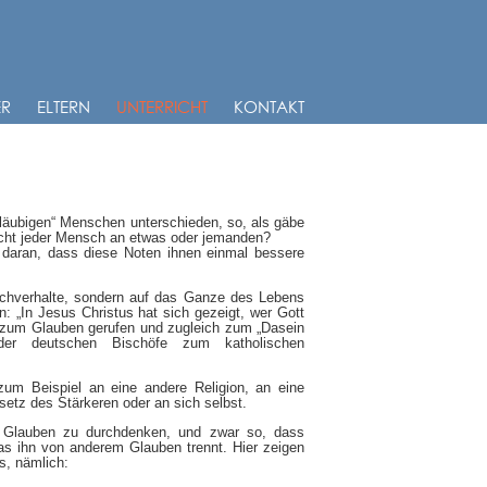
ER
ELTERN
UNTERRICHT
KONTAKT
läubigen“ Menschen unterschieden, so, als gäbe
nicht jeder Mensch an etwas oder jemanden?
 daran, dass diese Noten ihnen einmal bessere
Sachverhalte, sondern auf das Ganze des Lebens
: „In Jesus Christus hat sich gezeigt, wer Gott
ch zum Glauben gerufen und zugleich zum „Dasein
 der deutschen Bischöfe zum katholischen
um Beispiel an eine andere Religion, an eine
esetz des Stärkeren oder an sich selbst.
hen Glauben zu durchdenken, und zwar so, dass
as ihn von anderem Glauben trennt. Hier zeigen
s, nämlich: