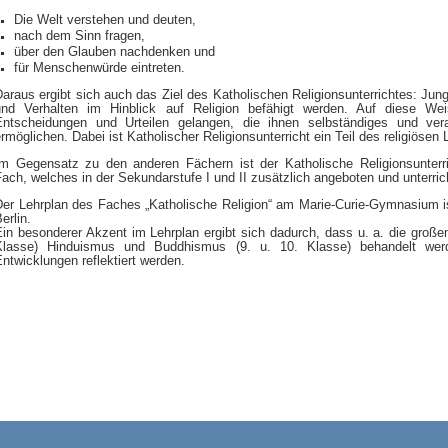
Die Welt verstehen und deuten,
nach dem Sinn fragen,
über den Glauben nachdenken und
für Menschenwürde eintreten.
Daraus ergibt sich auch das Ziel des Katholischen Religionsunterrichtes: J
und Verhalten im Hinblick auf Religion befähigt werden. Auf diese We
Entscheidungen und Urteilen gelangen, die ihnen selbständiges und vera
rmöglichen. Dabei ist Katholischer Religionsunterricht ein Teil des religiöse
Im Gegensatz zu den anderen Fächern ist der Katholische Religionsunterri
ach, welches in der Sekundarstufe I und II zusätzlich angeboten und unterrich
Der Lehrplan des Faches „Katholische Religion“ am Marie-Curie-Gymnasium 
erlin.
in besonderer Akzent im Lehrplan ergibt sich dadurch, dass u. a. die großen
Klasse) Hinduismus und Buddhismus (9. u. 10. Klasse) behandelt wer
ntwicklungen reflektiert werden.