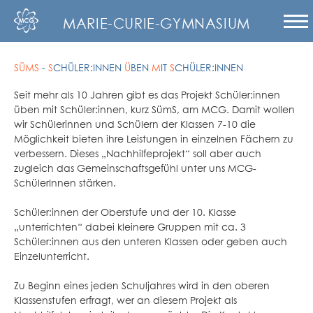
MARIE-CURIE-GYMNASIUM
SÜMS
-
S
CHÜLER:INNEN
Ü
BEN
M
IT
S
CHÜLER:INNEN
Seit mehr als 10 Jahren gibt es das Projekt Schüler:innen
üben mit Schüler:innen, kurz SümS, am MCG. Damit wollen
wir Schülerinnen und Schülern der Klassen 7-10 die
Möglichkeit bieten ihre Leistungen in einzelnen Fächern zu
verbessern. Dieses „Nachhilfeprojekt“ soll aber auch
zugleich das Gemeinschaftsgefühl unter uns MCG-
SchülerInnen stärken.
Schüler:innen der Oberstufe und der 10. Klasse
„unterrichten“ dabei kleinere Gruppen mit ca. 3
Schüler:innen aus den unteren Klassen oder geben auch
Einzelunterricht.
Zu Beginn eines jeden Schuljahres wird in den oberen
Klassenstufen erfragt, wer an diesem Projekt als