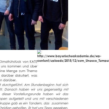
limafrühstück von KATE
zu uns kommen und über
s eine Menge zum Thema
darüber diskutiert, was
un darüber.
t durchgeführt. Am Stundenbeginn hat sich
llt. Danach haben wir uns gegenseitig mit
 dieser Vorstellungsrunde haben wir das
ppen aufgeteilt und uns mit verschiedenen
er Gruppe gab es ein Tandem, das zusammen
ristian geholfen. Er hat uns Tipps gegeben,