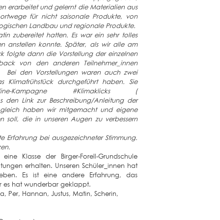
n erarbeitet und gelernt die Materialien aus
ortwege für nicht saisonale Produkte, von
logischen Landbau und regionale Produkte.
 zubereitet hatten. Es war ein sehr tolles
 anstellen konnte. Später, als wir alle am
ck folgte dann die Vorstellung der einzelnen
back von den anderen Teilnehmer_innen
n. Bei den Vorstellungen waren auch zwei
s Klimafrühstück durchgeführt haben. Sie
Kampagne #Klimaklicks (
 den Link zur Beschreibung/Anleitung der
ogleich haben wir mitgemacht und eigene
n soll, die in unseren Augen zu verbessern
te Erfahrung bei ausgezeichneter Stimmung.
en.
eine Klasse der Birger-Forell-Grundschule
itungen erhalten. Unseren Schüler_innen hat
eben. Es ist eine andere Erfahrung, das
er es hat wunderbar geklappt.
 Per, Hannan, Justus, Matin, Scherin,