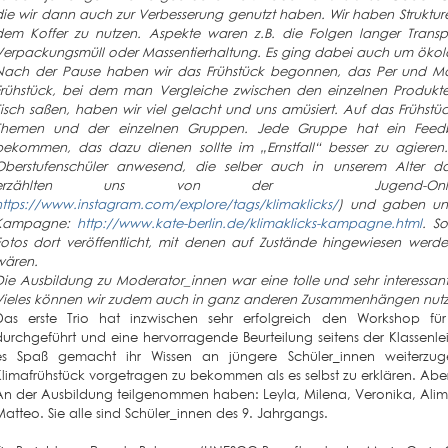
die wir dann auch zur Verbesserung genutzt haben. Wir haben Strukture
dem Koffer zu nutzen. Aspekte waren z.B. die Folgen langer Transp
Verpackungsmüll oder Massentierhaltung. Es ging dabei auch um öko
Nach der Pause haben wir das Frühstück begonnen, das Per und Matin
Frühstück, bei dem man Vergleiche zwischen den einzelnen Produkten
Tisch saßen, haben wir viel gelacht und uns amüsiert. Auf das Frühstü
Themen und der einzelnen Gruppen. Jede Gruppe hat ein Feed
bekommen, das dazu dienen sollte im „Ernstfall“ besser zu agiere
Oberstufenschüler anwesend, die selber auch in unserem Alter da
erzählten uns von der Jugend-Online-
https://www.instagram.com/explore/tags/klimaklicks/
) und gaben uns
Kampagne:
http://www.kate-berlin.de/klimaklicks-kampagne.html
. S
Fotos dort veröffentlicht, mit denen auf Zustände hingewiesen werde
wären.
Die Ausbildung zu Moderator_innen war eine tolle und sehr interessan
Vieles können wir zudem auch in ganz anderen Zusammenhängen nutz
Das erste Trio hat inzwischen sehr erfolgreich den Workshop für 
durchgeführt und eine hervorragende Beurteilung seitens der Klassenle
es Spaß gemacht ihr Wissen an jüngere Schüler_innen weiterzug
Klimafrühstück vorgetragen zu bekommen als es selbst zu erklären. Ab
An der Ausbildung teilgenommen haben: Leyla, Milena, Veronika, Alima,
Matteo. Sie alle sind Schüler_innen des 9. Jahrgangs.