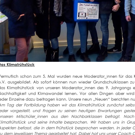
Das Klimafrühstück
Vermutlich schon zum 5. Mal wurden neue Moderator_innen für das K
e.V. ausgebildet. Ab sofort können nun wieder Grundschulklassen 
das Klimafrühstück von unseren Moderator_innen des 9. Jahrgang
Nachhaltigkeit und Klimawandel lernen. Vor allen Dingen aber wird 
jeder Einzelne dazu beitragen kann. Unsere neun „Neuen“ berichten n
Am Tag der Fortbildung haben wir das Klimafrühstück zunächst selbs
jeder vorgestellt, und Fragen zu seinen heutigen Erwartungen geste
unseren Mitschüler_innen aus den Nachbarklassen befragt. Nach
Klimafrühstück und seine Inhalte besprochen. Wir haben uns in Gru
Aspekten befasst, die in dem Frühstück besprochen werden. In jed
zu dem jeweiligen Thema gearbeitet hat. Dabei hat uns unser Coach Ch