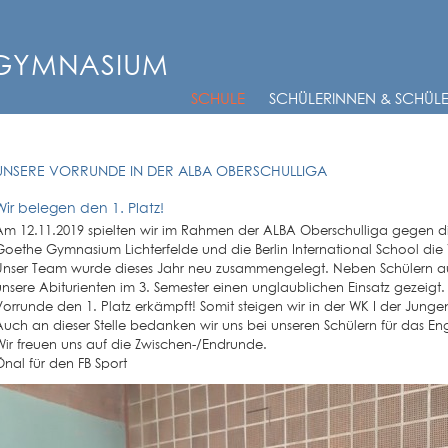
-GYMNASIUM
SCHULE
SCHÜLERINNEN & SCHÜL
UNSERE VORRUNDE IN DER ALBA OBERSCHULLIGA
Wir belegen den 1. Platz!
Am 12.11.2019 spielten wir im Rahmen der ALBA Oberschulliga gegen di
Goethe Gymnasium Lichterfelde und die Berlin International School die
Unser Team wurde dieses Jahr neu zusammengelegt. Neben Schülern au
unsere Abiturienten im 3. Semester einen unglaublichen Einsatz gezeigt.
Vorrunde den 1. Platz erkämpft! Somit steigen wir in der WK I der Junge
Auch an dieser Stelle bedanken wir uns bei unseren Schülern für das En
Wir freuen uns auf die Zwischen-/Endrunde.
Önal für den FB Sport