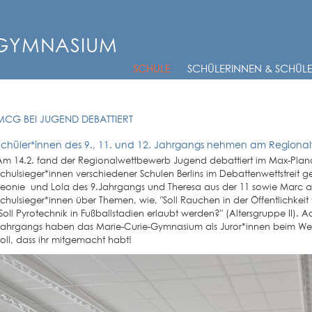
-GYMNASIUM
SCHULE
SCHÜLERINNEN & SCHÜL
MCG BEI JUGEND DEBATTIERT
Schüler*innen des 9., 11. und 12. Jahrgangs nehmen am Regional
Am 14.2. fand der Regionalwettbewerb Jugend debattiert im Max-Plan
Schulsieger*innen verschiedener Schulen Berlins im Debattenwettstreit 
Leonie und Lola des 9.Jahrgangs und Theresa aus der 11 sowie Marc a
Schulsieger*innen über Themen, wie, "Soll Rauchen in der Öffentlichkei
"Soll Pyrotechnik in Fußballstadien erlaubt werden?" (Altersgruppe II). 
Jahrgangs haben das Marie-Curie-Gymnasium als Juror*innen beim Wett
Toll, dass ihr mitgemacht habt!